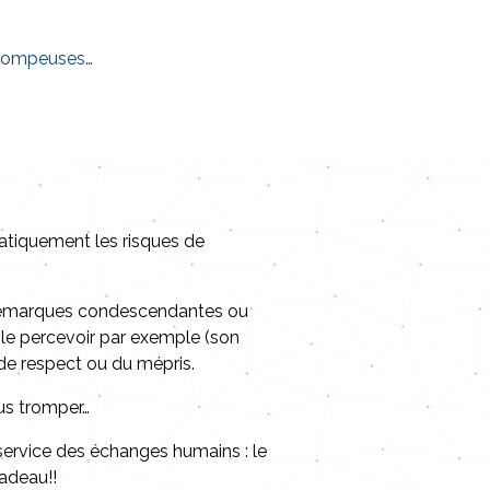
trompeuses…
atiquement les risques de
es remarques condescendantes ou
 le percevoir par exemple (son
e respect ou du mépris.
us tromper…
 service des échanges humains : le
adeau!!