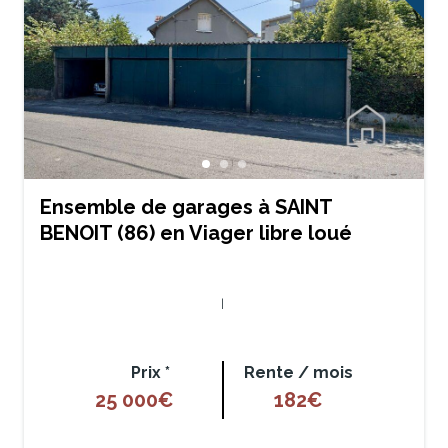
Ensemble de garages à SAINT
BENOIT (86) en Viager libre loué
|
Prix *
Rente / mois
25 000€
182€