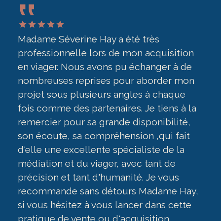
té très
Je tiens tout d'abord à vous exp
mon acquisition
toute ma gratitude pour la réuss
u échanger à de
vente du bien que je vous ai conf
ur aborder mon
s'est parfaitement déroulé. Vous
gles à chaque
faire preuve d'un professionnali
es. Je tiens à la
d'une implication dans cette ve
 disponibilité,
bienveillance, gentillesse et un t
sion ,qui fait
sérieux et organisé. Je vous rem
cialiste de la
donc pour tout le travail fourni e
avec tant de
manquerai pas de vous recomm
nité. Je vous
dans mon entourage. Je vous sou
rs Madame Hay,
Séverine, une bonne continuatio
ncer dans cette
beaucoup de succès dans vos p
cquisition
aventures commerciales.. Cordi