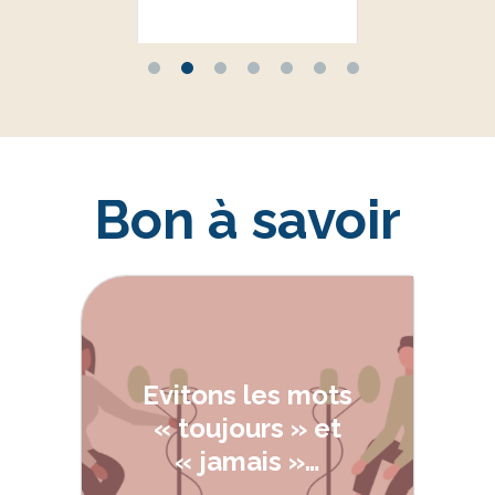
Bon à savoir
Evitons les mots
« toujours » et
« jamais »…