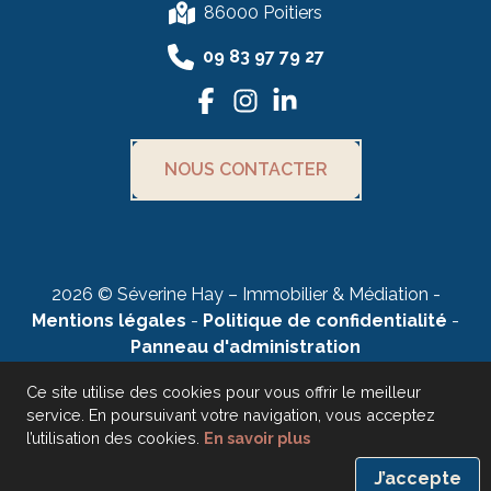
86000 Poitiers
09 83 97 79 27
NOUS CONTACTER
2026 © Séverine Hay – Immobilier & Médiation -
Mentions légales
-
Politique de confidentialité
-
Panneau d'administration
Ce site utilise des cookies pour vous offrir le meilleur
service. En poursuivant votre navigation, vous acceptez
l’utilisation des cookies.
En savoir plus
Création web : ariya by emandarine
Stratégie Marketing Digital :
emandarine
J’accepte