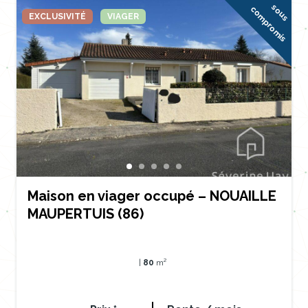
s
u
s
o
m
p
r
o
m
i
o
c
s
EXCLUSIVITÉ
VIAGER
Maison en viager occupé – NOUAILLE
MAUPERTUIS (86)
|
80
m²