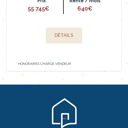
Prix *
Rente / mois
55 745€
640€
DÉTAILS
* HONORAIRES CHARGE VENDEUR